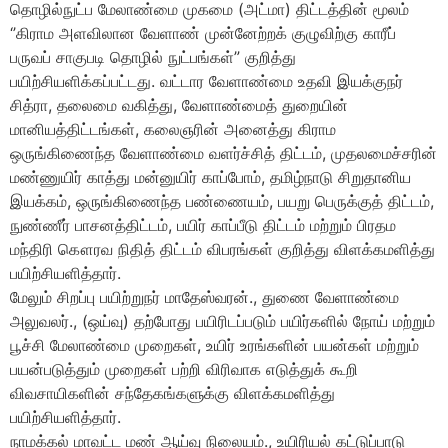
தொழில்நுட்ப மேலாண்மை முகமை (அட்மா) திட்டத்தின் மூலம்
‘’கிராம அளவிலான வேளாண் முன்னேற்றக் குழுவிற்கு காரீப்
பருவப் சாகுபடி தொழில் நுட்பங்கள்” குறித்து
பயிற்சியளிக்கப்பட்டது. வட்டார வேளாண்மை உதவி இயக்குநர்
சித்ரா, தலைமை வகித்து, வேளாண்மைத் துறையின்
மானியத்திட்டங்கள், கலைஞரின் அனைத்து கிராம
ஒருங்கிணைந்த வேளாண்மை வளர்ச்சித் திட்டம், முதலமைச்சரின்
மண்ணுயிர் காத்து மன்னுயிர் காப்போம், தமிழ்நாடு சிறுதானிய
இயக்கம், ஒருங்கிணைந்த பண்ணையம், பயறு பெருக்குத் திட்டம்,
நுண்ணீர் பாசனத்திட்டம், பயிர் காப்பீடு திட்டம் மற்றும் பிரதம
மந்திரி கௌரவ நிதித் திட்டம் விபரங்கள் குறித்து விளக்கமளித்து
பயிற்சியளித்தார்.
மேலும் சிறப்பு பயிற்றுநர் மாதேஸ்வரன்., துணை வேளாண்மை
அலுவலர்., (ஒய்வு) தற்போது பயிரிடப்படும் பயிர்களில் நோய் மற்றும்
பூச்சி மேலாண்மை முறைகள், உயிர் உரங்களின் பயன்கள் மற்றும்
பயன்படுத்தும் முறைகள் பற்றி விரிவாக எடுத்துக் கூறி
விவசாயிகளின் சந்தேகங்களுக்கு விளக்கமளித்து
பயிற்சியளித்தார்.
நாமக்கல் மாவட்ட மண் ஆய்வு நிலையம்., உயிரியல் கட்டுப்பாடு