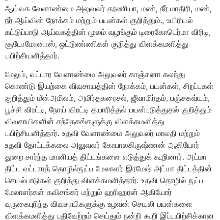
ஆய்வக வேளாண்மை அலுவலர் தரணியா, மண், நீர் மாதிரி, மண்,
நீர் ஆய்வின் நோக்கம் மற்றும் பயன்கள் குறித்தும்., உயிரியல்
கட்டுப்பாடு ஆய்வகத்தின் மூலம் வழங்கும் டிரைகோடெர்மா விரிடி,
சூடோமோனாஸ், ஒட்டுண்ணிகள் குறித்து விளக்கமளித்து
பயிற்சியளித்தார்.
மேலும், வட்டார வேளாண்மை அலுவலர் காஞ்சனா கலந்து
கொண்டு இயற்கை விவசாயத்தின் நோக்கம், பயன்கள், சிறப்புகள்
குறித்தும் மீன்அமிலம், அமிர்தகரைசல், ஜீவாமிர்தம், பஞ்சகவ்யம்,
பூச்சி விரட்டி, நோய் விரட்டி தயாரித்தல் பயன்படுத்துதல் குறித்தும்
விவசாயிகளின் சந்தேகங்களுக்கு விளக்கமளித்து
பயிற்சியளித்தார். உதவி வேளாண்மை அலுவலர் மாலதி மற்றும்
உதவி தோட்டக்கலை அலுவலர் கோபாலகிருஷ்ணன் ஆகியோர்
துறை சார்ந்த மானியத் திட்டங்களை எடுத்துக் கூறினார். அட்மா
திட்ட வட்டாரத் தொழில்நுட்ப மேலாளர் இரமேஷ் அட்மா திட்டத்தின்
செயல்பாடுகள் குறித்து விளக்கமளித்தார். உதவி தொழில் நுட்ப
மேலாளர்கள் கவிசங்கர் மற்றும் ஹரிஹரன் ஆகியோர்
வருகைபுரிந்த விவசாயிகளுக்கு உழவன் செயலி பயன்களை
விளக்கமளித்து பதிவேற்றம் செய்தும் நன்றி கூறி இப்பயிற்சிக்கான