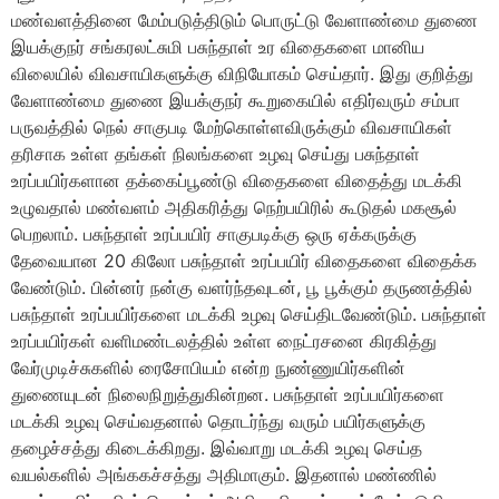
மண்வளத்தினை மேம்படுத்திடும் பொருட்டு வேளாண்மை துணை
இயக்குநர் சங்கரலட்சுமி பசுந்தாள் உர விதைகளை மானிய
விலையில் விவசாயிகளுக்கு விநியோகம் செய்தார். இது குறித்து
வேளாண்மை துணை இயக்குநர் கூறுகையில் எதிர்வரும் சம்பா
பருவத்தில் நெல் சாகுபடி மேற்கொள்ளவிருக்கும் விவசாயிகள்
தரிசாக உள்ள தங்கள் நிலங்களை உழவு செய்து பசுந்தாள்
உரப்பயிர்களான தக்கைப்பூண்டு விதைகளை விதைத்து மடக்கி
உழுவதால் மண்வளம் அதிகரித்து நெற்பயிரில் கூடுதல் மகசூல்
பெறலாம். பசுந்தாள் உரப்பயிர் சாகுபடிக்கு ஒரு ஏக்கருக்கு
தேவையான 20 கிலோ பசுந்தாள் உரப்பயிர் விதைகளை விதைக்க
வேண்டும். பின்னர் நன்கு வளர்ந்தவுடன், பூ பூக்கும் தருணத்தில்
பசுந்தாள் உரப்பயிர்களை மடக்கி உழவு செய்திடவேண்டும். பசுந்தாள்
உரப்பயிர்கள் வளிமண்டலத்தில் உள்ள நைட்ரசனை கிரகித்து
வேர்முடிச்சுகளில் ரைசோபியம் என்ற நுண்ணுயிர்களின்
துணையுடன் நிலைநிறுத்துகின்றன. பசுந்தாள் உரப்பயிர்களை
மடக்கி உழவு செய்வதனால் தொடர்ந்து வரும் பயிர்களுக்கு
தழைச்சத்து கிடைக்கிறது. இவ்வாறு மடக்கி உழவு செய்த
வயல்களில் அங்ககச்சத்து அதிமாகும். இதனால் மண்ணில்