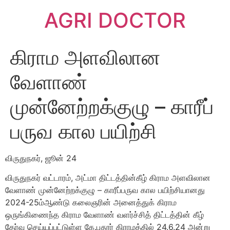
AGRI DOCTOR
கிராம அளவிலான
வேளாண்
முன்னேற்றக்குழு – காரீப்
பருவ கால பயிற்சி
விருதுநகர், ஜூன் 24
விருதுநகர் வட்டாரம், அட்மா திட்டத்தின்கீழ் கிராம அளவிலான
வேளாண் முன்னேற்றக்குழு – காரீப்பருவ கால பயிற்சியானது
2024-25ம்ஆண்டு கலைஞரின் அனைத்துக் கிராம
ஒருங்கிணைந்த கிராம வேளாண் வளர்ச்சித் திட்டத்தின் கீழ்
தேர்வு செய்யப்பட்டுள்ள கே.புதூர் கிராமத்தில் 24.6.24 அன்று