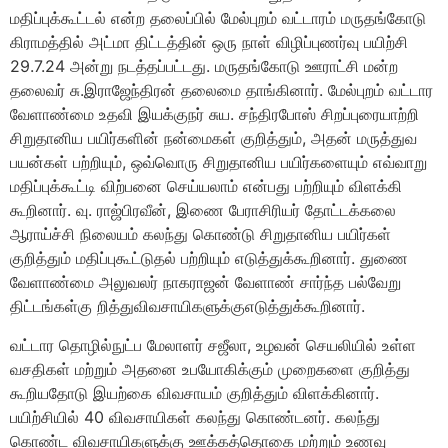
மதிப்புக்கூட்டல் என்ற தலைப்பில் மேல்புறம் வட்டாரம் மருதங்கோடு
கிராமத்தில் அட்மா திட்டத்தின் ஒரு நாள் விழிப்புணர்வு பயிற்சி
29.7.24 அன்று நடத்தப்பட்டது. மருதங்கோடு ஊராட்சி மன்ற
தலைவர் சு.இராஜேந்திரன் தலைமை தாங்கினார். மேல்புறம் வட்டார
வேளாண்மை உதவி இயக்குநர் சுய. சந்திரபோஸ் சிறப்புரையாற்றி
சிறுதானிய பயிர்களின் நன்மைகள் குறித்தும், அதன் மருத்துவ
பயன்கள் பற்றியும், ஒவ்வொரு சிறுதானிய பயிர்களையும் எவ்வாறு
மதிப்புக்கூட்டி விற்பனை செய்யலாம் என்பது பற்றியும் விளக்கி
கூறினார். வு. ராஜ்பிரவீன், இணை பேராசிரியர் தோட்டக்கலை
ஆராய்ச்சி நிலையம் கலந்து கொண்டு சிறுதானிய பயிர்கள்
குறித்தும் மதிப்புகூட்டுதல் பற்றியும் எடுத்துக்கூறினார். துணை
வேளாண்மை அலுவலர் நாகராஜன் வேளாண் சார்ந்த பல்வேறு
திட்டங்கள்கு றித்துவிவசாயிகளுக்குஎடுத்துக்கூறினார்.
வட்டார தொழில்நுட்ப மேலாளர் சஜீலா, உழவன் செயலியில் உள்ள
வசதிகள் மற்றும் அதனை உபயோகிக்கும் முறைகளை குறித்து
கூறியதோடு இயற்கை விவசாயம் குறித்தும் விளக்கினார்.
பயிற்சியில் 40 விவசாயிகள் கலந்து கொண்டனர். கலந்து
கொண்ட விவசாயிகளுக்கு ஊக்கத்தொகை மற்றும் உணவு