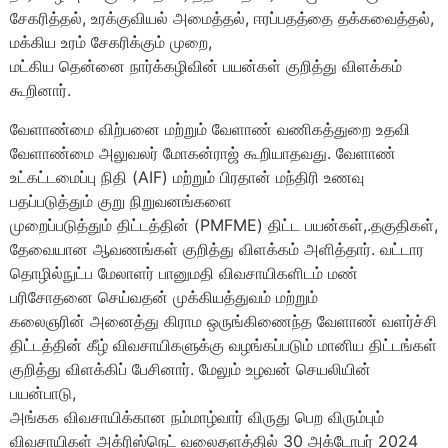
சேகரித்தல், உரக்குவியல் அமைத்தல், ஈரப்பதத்தை தக்கவைத்தல்,
மக்கிய உரம் சேகரிக்கும் முறை,
மட்கிய தென்னை நார்க்கழிவின் பயன்கள் குறித்து விளக்கம்
கூறினார்.
வேளாண்மை விற்பனை மற்றும் வேளாண் வணிகத்துறை உதவி
வேளாண்மை அலுவலர் மோகன்ராஜ் கூறியாதவது. வேளாண்
உட்கட்டமைப்பு நிதி (AIF) மற்றும் பிரதான் மந்திரி உணவு
பதப்படுத்தும் குறு நிறுவனங்களை
முறைப்படுத்தும் திட்டத்தின் (PMFME) திட்ட பயன்கள்,.தகுதிகள்,
தேவையான ஆவணங்கள் குறித்து விளக்கம் அளித்தார். வட்டார
தொழில்நுட்ப மேலாளர் பானுமதி விவசாயிகளிடம் மண்
பரிசோதனை செய்வதன் முக்கியத்துவம் மற்றும்
கலைஞரின் அனைத்து கிராம ஒருங்கிணைந்த வேளாண் வளர்ச்சி
திட்டத்தின் கீழ் விவசாயிகளுக்கு வழங்கப்படும் மானிய திட்டங்கள்
குறித்து விளக்கிப் பேசினார். மேலும் உழவன் செயலியின்
பயன்பாடு,
அங்கக விவசாயிக்கான நம்மாழ்வார் விருது பெற விரும்பும்
விவசாயிகள் அக்ரிஸ்நெட் வலைதளத்தில் 30 அக்டோபர் 2024